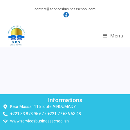
contact@servicesbusinessschool.com
Menu
Informations
Keur Massar 115 route AINOUMADY
+221 33 878 95 67 / +221 77 636 53 48
www.servicesbusinessschool.sn