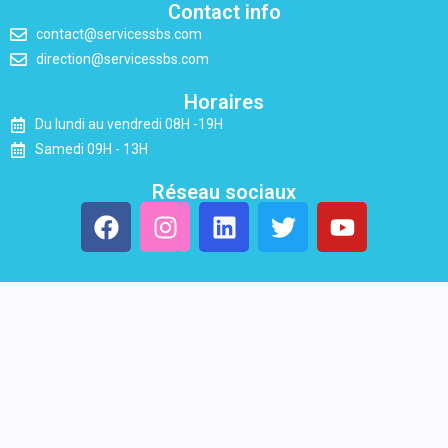
Contact info
contact@servicessbs.com
direction@servicessbs.com
Horaires
Du lundi au vendredi 08H -19H
Samedi 09H - 13H
Réseau sociaux